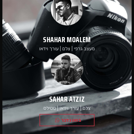
SHAHAR MOALEM
מעצב גרפי | צלם | עורך וידאו
SAHAR ATZIZ
צלם | עורך וידאו | סטילס
בואו נדבר